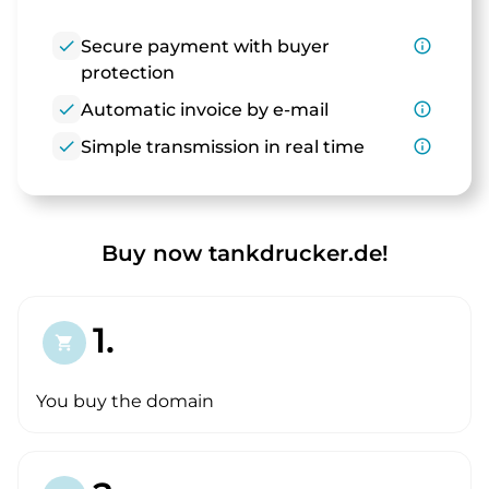
check
Secure payment with buyer
info_outline
protection
check
Automatic invoice by e-mail
info_outline
check
Simple transmission in real time
info_outline
Buy now tankdrucker.de!
1.
shopping_cart
You buy the domain