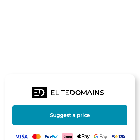
The domain
tankdrucker.
is for sale
Suggest a price